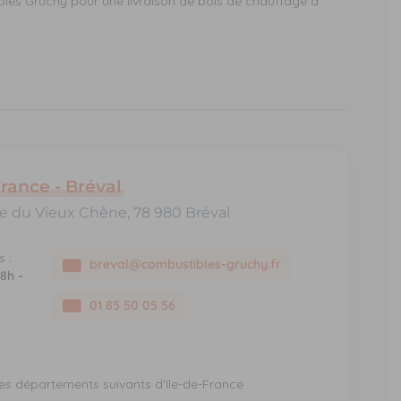
les Gruchy pour une livraison de bois de chauffage à
France - Bréval
rue du Vieux Chêne, 78 980 Bréval
 :
breval@combustibles-gruchy.fr
 8h -
01 85 50 05 56
es départements suivants d'Ile-de-France :