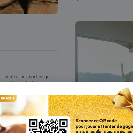
ns votre esprit, sachez que
ourriez bénéficier d'un
ion soit effectuée par un
iter d'aides spécifiques. Le
 propriétaires entreprenant un