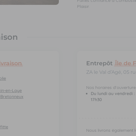
Faites confiance à Combustib
Plaisir.
aison
ivraison
Entrepôt
Île de 
ZA le Val d’Agé, 05 
lie
Nos horaires d’ouvertures
in-en-Laye
Du lundi au vendredi :
-Bretonneux
17h30
itte
Nous livrons également l