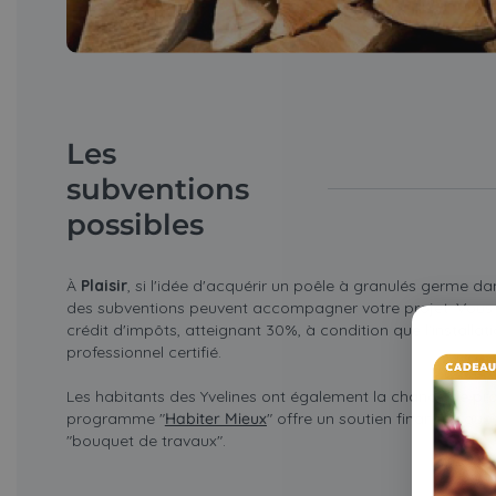
Les
subventions
possibles
À
Plaisir
, si l'idée d'acquérir un poêle à granulés germe da
des subventions peuvent accompagner votre projet. Vous p
crédit d'impôts, atteignant 30%, à condition que l'installat
professionnel certifié.
Les habitants des Yvelines ont également la chance de prof
programme "
Habiter Mieux
" offre un soutien financier aux
"bouquet de travaux".