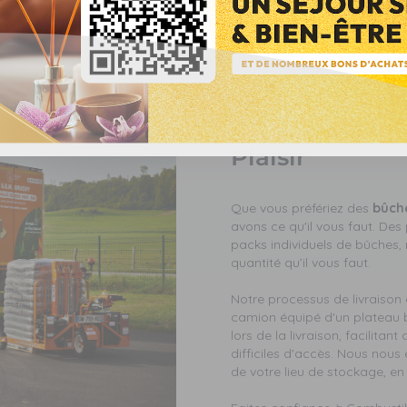
Notre service 
de granulés de
bois de chauf
Plaisir
Que vous préfériez des
bûch
avons ce qu'il vous faut. De
packs individuels de bûches, n
quantité qu’il vous faut.
Notre processus de livraison 
camion équipé d'un plateau bâ
lors de la livraison, facilita
difficiles d'accès. Nous nous
de votre lieu de stockage, en