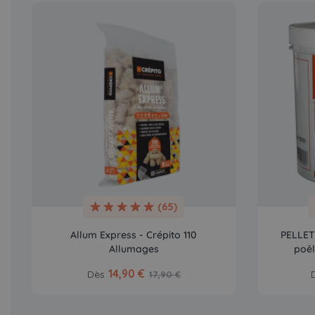
(65)
Allum Express - Crépito 110
PELLET 
Allumages
poêl
14,90 €
Dès
17,90 €