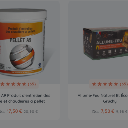
(65)
(65)
A9 Produit d'entretien des
Allume-Feu Naturel Et Éco
e et chaudières à pellet
Gruchy
17,50 €
7,50 €
Dès
Dès
20,90 €
9,98 €