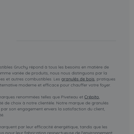
tibles Gruchy répond à tous les besoins en matière de
mme variée de produits, nous nous distinguons par la
hes et autres combustibles. Les
granulés de bois
, pratiques
lternative moderne et efficace pour chauffer votre foyer.
marques renommées telles que Piveteau et
Crépito
,
ité de choix à notre clientèle. Notre marque de granulés
par son engagement envers la satisfaction du client,
té.
rquent par leur efficacité énergétique, tandis que les
us pour leur fabrication respectueuse de l'environnement.