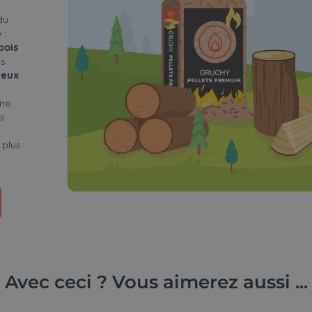
du
 :
bois
os
ieux
une
s
 plus
Avec ceci ? Vous aimerez aussi ...