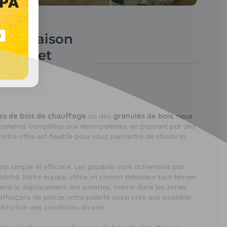
de livraison
 bois et
fage à
es de bois de chauffage
ou des
granulés de bois
, nous
s palettes complètes aux demi-palettes, en passant par des
otre offre est flexible pour vous permettre de choisir la
est simple et efficace. Les produits sont acheminés par
ché. Notre équipe utilise un chariot élévateur tout terrain
nt ainsi le déplacement des palettes, même dans les zones
 efforçons de placer votre palette aussi près que possible
 fonction des conditions du site.