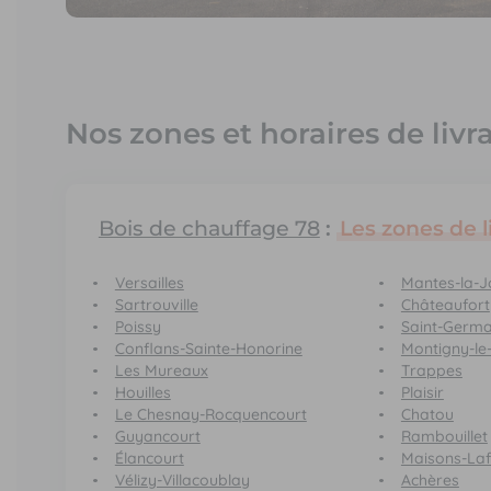
Nos zones et horaires de livr
Bois de chauffage 78
:
Les zones de l
Versailles
Mantes-la-Jo
Sartrouville
Châteaufort
Poissy
Saint-Germa
Conflans-Sainte-Honorine
Montigny-le
Les Mureaux
Trappes
Houilles
Plaisir
Le Chesnay-Rocquencourt
Chatou
Guyancourt
Rambouillet
Élancourt
Maisons-Laff
Vélizy-Villacoublay
Achères